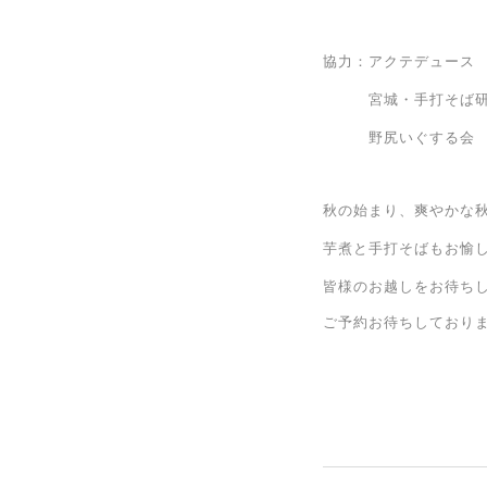
協力：アクテデュース
宮城・手打そば研究
野尻いぐする
秋の始まり、
爽やかな
芋煮と手打そばもお愉
皆様のお越しをお待ち
ご予約お待ちしており