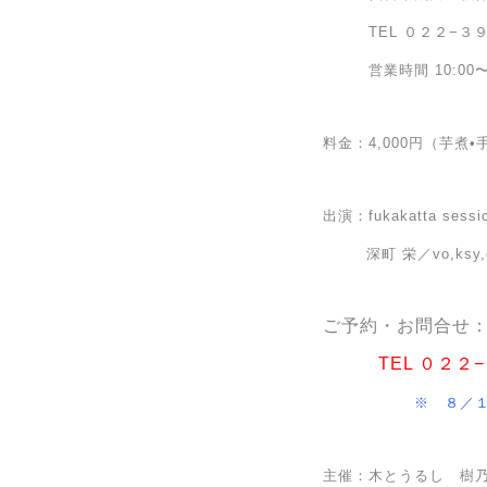
TEL ０２２−３９９
営業時間 10:00〜1
料金：4,000円（芋煮
出演：fukakatta sessi
深町 栄／vo,ksy,et
ご予約・お問合せ
TEL ０２２−３９
※ ８／１（火）
主催：木とうるし 樹