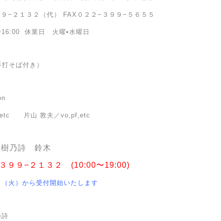
−２１３２（代） FAX０２２−３９９−５６５５
6:00 休業日 火曜•水曜日
•手打そば付き）
on
c 片山 敦夫／vo,pf,etc
：樹乃詩 鈴木
９−２１３２ (10:00〜19:00)
から受付開始いたします
乃詩