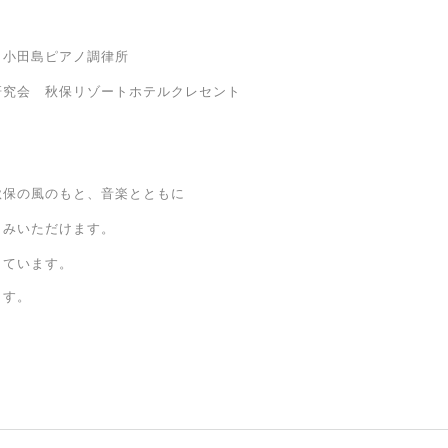
 小田島ピアノ調律所
会 秋保リゾートホテルクレセント
会
秋保の風のもと、音楽とともに
しみいただけます。
しています。
ます。