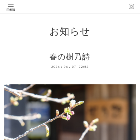
お知らせ
春の樹乃詩
2024
/
04
/
07 22:52