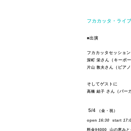
フカカッタ・ライ
■出演
フカカッタセッション
さん（キーボー
深町 栄
さん（ピアノ
片山 敦夫
そしてゲストに
さん（パーカ
高橋 結子
5/4
（金・祝）
open
16:30
start
17:
料金¥4000 山の恵み