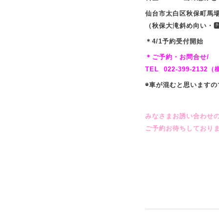
仙台市太白区秋保町馬
（秋保大滝斜め向い・🅿
＊4/1予約受付開始
＊ご予約・お問合せ/
TEL 022-399-213
◉車が混むと思います
みなさまお誘い合わせ
ご予約お待ちしており