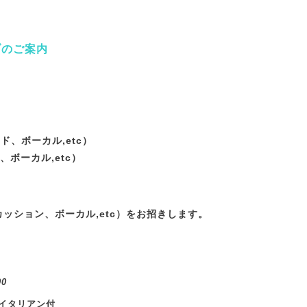
ブのご案内
ド、ボーカル,etc）
、ボーカル,etc）
ッション、ボーカル,etc）
をお招きします。
00
とイタリアン付