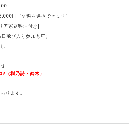
00
5,000円（材料を選択できます）
ア家庭料理付き]
当日飛び入り参加も可）
なし
合せ
-2132（樹乃詩・鈴木）
おります。