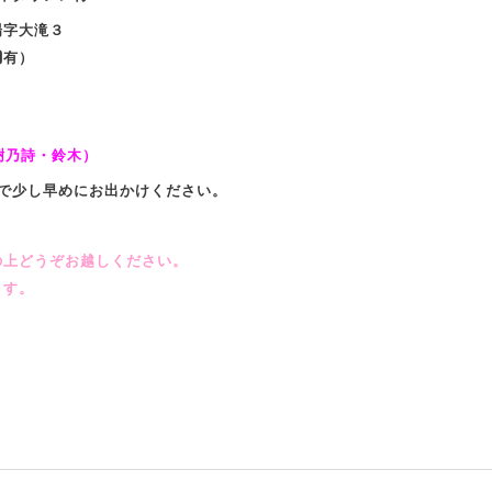
場字大滝３
️有）
2（樹乃詩・鈴木）
ので少し早めにお出かけください。
の上どうぞお越しください。
ます。