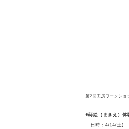
第2回工房ワークショ
◉蒔絵（まきえ）体
日時：4/14(土)